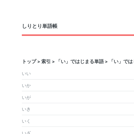
しりとり単語帳
トップ
>
索引
>
「い」ではじまる単語
> 「い」で
いい
いか
いが
いき
いく
いざ