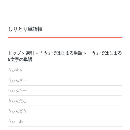
しりとり単語帳
トップ
>
索引
>
「う」ではじまる単語
> 「う」ではじまる
5文字の単語
うぃすきー
うぃんざー
うぃんたー
うぃんだむ
うぃんどう
うぃーあー