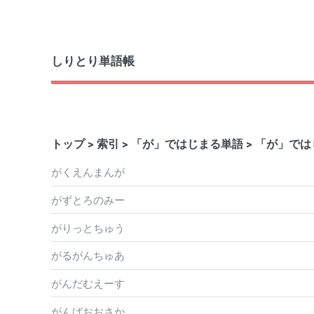
しりとり単語帳
トップ
>
索引
>
「が」ではじまる単語
> 「が」で
がくえんまんが
がずとろのみー
がりっとちゅう
がるがんちゅあ
がんだむえーす
がんばおおさか