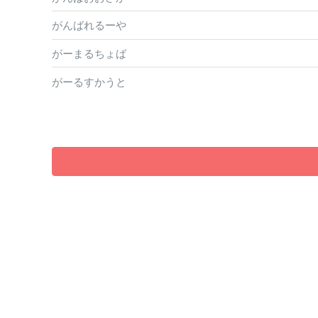
がんばれるーや
がーまるちょば
がーるすかうと