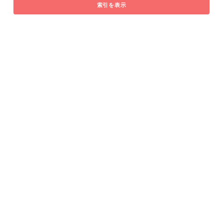
索引を表示