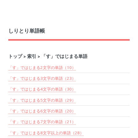
しりとり単語帳
トップ
>
索引
> 「す」ではじまる単語
「す」ではじまる2文字の単語（10）
「す」ではじまる3文字の単語（23）
「す」ではじまる4文字の単語（30）
「す」ではじまる5文字の単語（29）
「す」ではじまる6文字の単語（20）
「す」ではじまる7文字の単語（21）
「す」ではじまる8文字以上の単語（28）