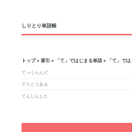
しりとり単語帳
トップ
>
索引
>
「て」ではじまる単語
> 「て」で
てっくらんど
てりとりある
てんじんした